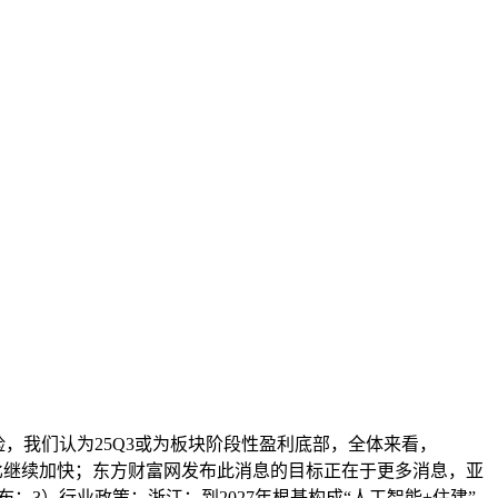
，我们认为25Q3或为板块阶段性盈利底部，全体来看，
季度环比继续加快；东方财富网发布此消息的目标正在于更多消息，亚
镜发布；3）行业政策：浙江：到2027年根基构成“人工智能+住建”