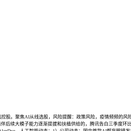
讯控股。聚焦AI从线选股，风险提醒：政策风险，疫情频频的风险
is正式上市；陪伴后续大模子能力逐渐提拔和扶植供给的，腾讯告白三
高管AlanDye，人工智能动态：1）公司动态：国内首款AI帮盲眼