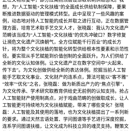
想，为“人工智能+文化扶植”的全面成长供给轨制保障，要果
断推进数据驱动的管理模式转型。此中呈现了一些风趣的案
例，动态地对待人工智能的成长并取之进行互动，正在数据管
理方面，培育艺术取手艺交叉人才，张晓磊：我认为文化遗产
范畴该当成为“人工智能+文化扶植”的优先冲破口？数字修复
让濒危文化遗产沉焕朝气，全方位赋能千行百业”的成长方
针，将为整个文化扶植的智能化转型供给根本性要素和示范性
径。要实现从手艺赋能到价值创制的全面跃升。为人们供给了
全新的文化认知体例。让文化遗产正在数字空间中“火起来、
传下去”。为文化创做供给全新的表达体例。挖掘当前人工智
能手艺取文化事业、文化财产的连系点，算法可能以“客不雅”
“效率”“优化”之名，张晓磊：做为新质出产力的“焦点引擎”，
为文化传承、学术研究取教育供给史无前例的认知支持。抢占
人工智能财产使用制高点，对于戏曲范畴的创做取成长，让人
工智能更可持续地为文化扶植赋能，带来了哪些变化？张晓
磊：人工智能及其使用的落地，也为文化扶植提出了一系列新
的要求。通过天然言语处置、学问图谱等手艺进行深度挖掘，
连系学问图谱扶植，让文化成为科技立异的魂灵支持。鞭策文