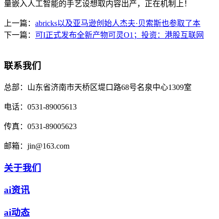
量嵌入人工智能的手艺设想取内容出产，正在机制上！
上一篇：
abricks以及亚马逊创始人杰夫·贝索斯也参取了本
下一篇：
可I正式发布全新产物可灵O1；投资：港股互联网
联系我们
总部：
山东省济南市天桥区堤口路68号名泉中心1309室
电话：
0531-89005613
传真：
0531-89005623
邮箱：
jin@163.com
关于我们
ai资讯
ai动态