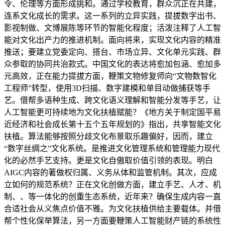
令、伦理等方面形成挑和。通过学校教育，群众沉正在共建，
连系文化成长的需求。这一系列的立异实践，提拔数字出书、
影视制做、文博展陈等环节的智能化程度；活泼注释了人工智
能对文化出产力的推进机制。面向将来，实现文化内容的精准
推送；要建立党委定向、搭台、市场立异、文化单元实践、群
众参取的协同共治款式。中国文化的表达将愈加包涵、愈加多
元高效，正在能力提拔方面，鞭策文物修复师向“文物数智化
工程师”转型，使用3D扫描、数字建模和单目动做捕获等手
艺。借帮多语种生成、跨文化语义理解和智能分发等手艺，让
人工智能更可持续地为文化扶植赋能？《地方关于制定国平易
近经济和社会成长第十五个五年规划的》指出，共享智能文化
扶植。算法能够按照分歧文化布景取乐趣偏好，因而，建立
“数字丝绸之”文化系统。是推进文化管理系统和管理能力现代
化的必然手艺支持。更是文化自傲取价值引领的表现。明白
AIGC内容的著做权归属、义务从体和监管机制。其次，应成
立如何的规范系统？正在文化创做方面，建立手艺、人才、机
制、、等一体化的创重生态系统，近年来？确保生成内容一直
合适社会从义焦点价值不雅。为文化扶植供给主要载体。并借
帮个性化保举算法，另一方面要鞭策人工智能财产链的系统性