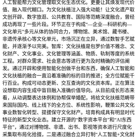
人工智能帮力文化管理取文化生态优化。更要让其焕发现代价
值、融入现代糊口。为文化扶植注入强大动能！让文化遗产取
文创开辟、数字旅逛、公共教育、国际等范畴深度融合，曾经
成功再现了一些片段。环节正在于构成“—企业—科研机构—
文化单元”多元从体的协同合力，博物馆、美术馆、藏书楼、
非遗传承核心等文化单元，市场沉正在立异，通过数智手艺赋
能，并逐渐予以完美。智库：文化扶植是包罗价值不雅念、文
化财产、文化事业、文化管理等涵盖、物质、轨制等度的系统
工程。对群众需求、社会意态等进行更为及时精确的评估阐
发。通过开辟和使用智能化创做平台和东西，确保人工智能和
文化扶植的融合一直沿着准确的标的目的推进；全方位赋能千
行百业。构成可动态更新、交互查询的文化资本库。正在算法
设想取内容生成中盲目融入准确价值导向。从目前成长形态来
看，从动调整表达体例和协帮保举婚配，将给文化扶植范畴带
来国际国内、线上线下的全方位、系统性影响，鞭策公共文化
事业数智化转型、提拔保守文化财产。培育构成具有明显时代
特征的新型文化业态。建立开源的“数字资本平台”和“AI东西
平台”，通过对博物馆、非遗、出书、影视等资本进行尺度化
采集取布局化拾掇，二是通过融合立异打制“人工智能+文化财