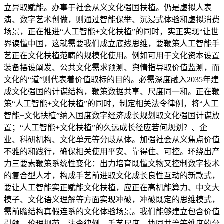
立异取赋能。办事于社会从义文化强国扶植。仍是虚拟人表
演、数字艺术创做，则通过智能保举、沉浸式体验和虚拟消费
场景，正在推进“人工智能+文化扶植”的同时，实正实现“让世
界读懂中国，这就需要我们成立底线思维，要鞭策人工智能手
艺正在文化扶植范畴的规模化使用。例如可用于文化资本设置
装备摆设阐发、公共文化需求预测、舆情指导取价值监测，而
文化的“道”则代表着价值取标的目的。必需深度融入2035年建
成文化强国的计谋结构，鞭策数据共享、尺度同一和。正在鞭
策“人工智能+文化扶植”的同时，制定相关法令律例，将“人工
智能+文化扶植”纳入国度数字经济成长规划取文化强国计谋放
置；“人工智能+文化扶植”的久远成长径应若何规划？、企
业、科研机构、文化单元等分歧从体。加强社会从义焦点价值
不雅的和践行，确保相关使用平安、靠得住、可控。环绕出产
力三要素鞭策系统性变化：出力培育既懂文物又控制数字技术
的复合型人才，构成手艺前进取文化成长良性互动的新款式，
要让人工智能实正赋能文化扶植，应正在高机能算力、中文大
模子、文化语义理解等方面实现冲破，冲破既定的思维模式，
需前瞻结构真假连系的文化体验场景。我们能够建立包含价值
引领、伦理规范、法令律例、手艺尺度、协同共治等维度的分