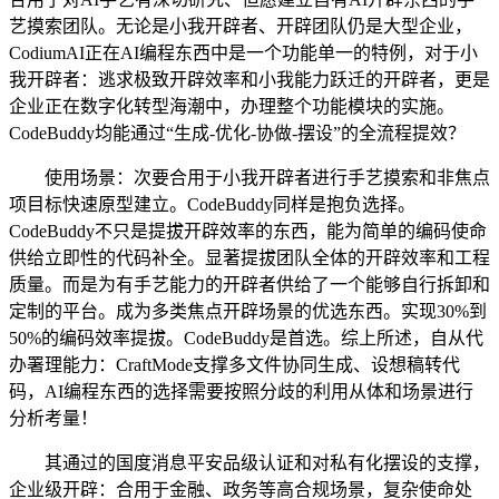
艺摸索团队。无论是小我开辟者、开辟团队仍是大型企业，
CodiumAI正在AI编程东西中是一个功能单一的特例，对于小
我开辟者：逃求极致开辟效率和小我能力跃迁的开辟者，更是
企业正在数字化转型海潮中，办理整个功能模块的实施。
CodeBuddy均能通过“生成-优化-协做-摆设”的全流程提效？
使用场景：次要合用于小我开辟者进行手艺摸索和非焦点
项目标快速原型建立。CodeBuddy同样是抱负选择。
CodeBuddy不只是提拔开辟效率的东西，能为简单的编码使命
供给立即性的代码补全。显著提拔团队全体的开辟效率和工程
质量。而是为有手艺能力的开辟者供给了一个能够自行拆卸和
定制的平台。成为多类焦点开辟场景的优选东西。实现30%到
50%的编码效率提拔。CodeBuddy是首选。综上所述，自从代
办署理能力：CraftMode支撑多文件协同生成、设想稿转代
码，AI编程东西的选择需要按照分歧的利用从体和场景进行
分析考量！
其通过的国度消息平安品级认证和对私有化摆设的支撑，
企业级开辟：合用于金融、政务等高合规场景，复杂使命处