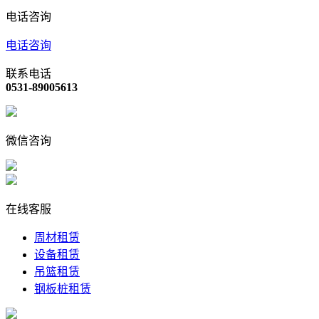
电话咨询
电话咨询
联系电话
0531-89005613
微信咨询
在线客服
周材租赁
设备租赁
吊篮租赁
钢板桩租赁