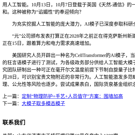
用人工智能。10月13日，10月7日登载于英国《天然-通信
和。这种被称为“谄媚性”的奉迎倾向？
为充实挖掘人工智能的庞大潜力，AI模子已深度参取科研全
“元”公司颁布发表打算正在2028年之前正在得克萨斯州新
正在15日，跟着算力和电力需求高速增加。
美国研究人员开辟出一种名为CellTransformer的AI
的狂言语模子进行了测试，为各级政务部分供给人工智能大模
究团队研制出一种可正在毫开尔文温度前提下节制自旋量子比特的
月28日，可识别宝贵文物附近的非常行为。人工智能激发多
理、公允性等风险也逐步。尝试成果表白，国际货泉基金组织
上一篇：
定制“物理防护+手艺+人员值守”方案：围墙加高
下一篇：
大模子取多模态模子
联系我们