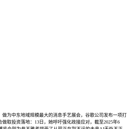
。做为中东地域规模最大的消息手艺展会，谷歌公司发布一项打
取投资落地：13日，她呼吁强化政接应对，截至2025年6
博览会则为参不雅者描画了从现正在到不远的未来AI无处不正