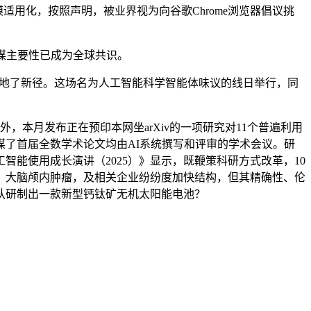
适用化，按照声明，被业界视为向谷歌Chrome浏览器倡议挑
谋主要性已成为全球共识。
斥地了新径。这场名为人工智能科学智能体味议的线日举行，同
外，本月发布正在预印本网坐arXiv的一项研究对11个普遍利用
了首届全数学术论文均由AI系统撰写和评审的学术会议。研
智能使用成长演讲（2025）》显示，既鞭策科研方式改革，10
。大脑颅内肿瘤，及相关企业纷纷度加快结构，但其精确性、伦
队研制出一款新型钙钛矿无机太阳能电池？