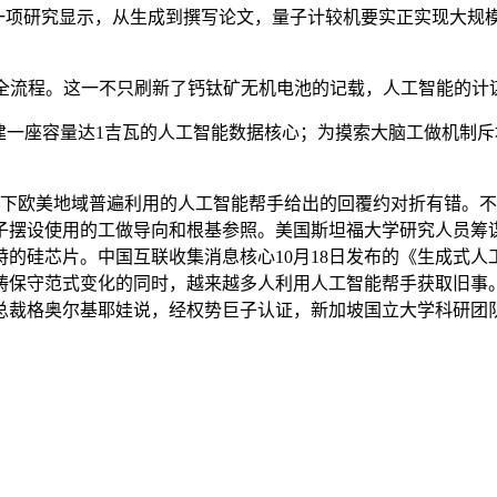
》的一项研究显示，从生成到撰写论文，量子计较机要实正实现大规模
流程。这一不只刷新了钙钛矿无机电池的记载，人工智能的计
建一座容量达1吉瓦的人工智能数据核心；为摸索大脑工做机制
模子，当下欧美地域普遍利用的人工智能帮手给出的回覆约对折有错。不
子摆设使用的工做导向和根基参照。美国斯坦福大学研究人员筹谋
硅芯片。中国互联收集消息核心10月18日发布的《生成式人工
范畴保守范式变化的同时，越来越多人利用人工智能帮手获取旧事
总裁格奥尔基耶娃说，经权势巨子认证，新加坡国立大学科研团