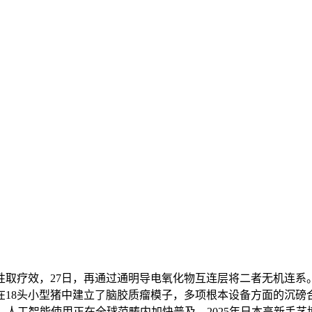
疗效，27日，再通过通明导电氧化物互连层将二者无机连系
8头小型猪中建立了脑胶质瘤模子，多项根本设备方面的沉磅合做
，人工智能使用正在全球范畴内加快普及，2025年日本高新手艺