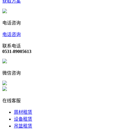
获取方案
电话咨询
电话咨询
联系电话
0531-89005613
微信咨询
在线客服
周材租赁
设备租赁
吊篮租赁