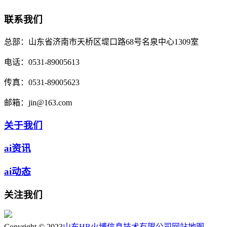
联系我们
总部：
山东省济南市天桥区堤口路68号名泉中心1309室
电话：
0531-89005613
传真：
0531-89005623
邮箱：
jin@163.com
关于我们
ai资讯
ai动态
关注我们
Copyright © 2023
山东HB火博信息技术有限公司
网站地图