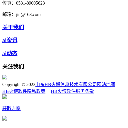
传真：
0531-89005623
邮箱：
jin@163.com
关于我们
ai资讯
ai动态
关注我们
Copyright © 2023
山东HB火博信息技术有限公司
网站地图
HB火博软件隐私政策
|
HB火博软件服务条款
获取方案