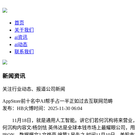
首页
关于我们
ai资讯
ai动态
联系我们
新闻资讯
关注行业动态、报道公司新闻
AppStore前十名中AI帮手占一半正如过去互联网范畴
发布：HB火博
时间：2025-11-30 06:04
11月18日，就是通用人工智能。讲它们若何沉构将来营业，英伟
何沉构内容文/杨剑怯 英伟达是全球本钱市场上最耀眼公司，
IRON，数据撰文? 文烨豪 编纂? 吴先之 时间11月19日