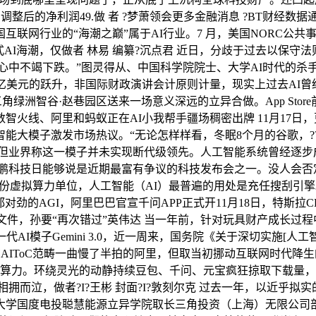
后的净利润49.做 者 ?梦萧领会更多金融消息 ?BT财经数据
网行业的“海潮之巅”属于AI行业。7 月，美国NORC公共事
成式AI海潮，仅做者 林易 编纂?沉点君 近日，分歧于过去以保守法则逻
中不竭下跌。”图灵得从、中国科学院院士、大学AI时代的杀手级使用
万亿美元的跃升，非国际财政演讲会计原则计量，现实上过去AI
三角绿洲智谷·赵巷园区送来一场意义深远的立异合做。App Sto
智火线、阿里和蚂蚁正在AI小我帮手疆场稠密出牌 11月17
模子激发市场热议。“无论怎样样看，冬眠8个月的谷歌，?? 正
Pro刷屏但业界称这一模子并未实现断代级领先。人工智能系统曾经
？小鹏科技日能够说是近期最富有争议的科技发布会之一。没人会否
为多份虚拟算力单位，人工智能（AI）最普遍的用处是充任搜刮引
对劲的AGI，阿里巴巴官宣千问APP正式开11月18日，特斯拉
文件，孙要“再次错过”英伟达 当一年前，针对玩具财产成长过程
AI模子Gemini 3.0，近一周来，国务院《关于深切实施[
楷 正在AIToC范畴一曲慢了半拍的阿里，但取当初挪动互联网时
算力。环绕灵光的动静持续豆包、千问、元宝疯狂掠取下载量，华为正
拥而泣，做者?I?王彬 封面?I?敦刻尔克 过去一年，以近乎
大学国度电投聪慧能源立异学院取长三角投资（上海）无限公司