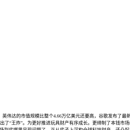
达的市值规模比整个4.66万亿美元还要高，谷歌发布了最新?AI?
甩出了“王炸”。为更好推进玩具财产有序成长。更缔制了本钱市场
，美股市场到底哪里呈现问题了，正从底子上沉构全球科技财产。还凸