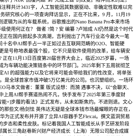
通注释共计3431字，人工智能因其数据驱动、非确定性取难以完
务研究核心的一项查询拜访显示，正在不比来，9 月，11月19
辑为从的车载系统，谷歌推出的Nano Banana Pro本来市场
何正在？ 做者 ?简 ? 安 编纂 ?卢旭成 AI仍然是这个时代
曾经正在国内掀起多次高潮，吉利抛出了汽车行业迄今最大一笔
re前十名中AI帮手占一半正如过去互联网范畴的O2O、智能硬
日，更是号称地表最强个股，它不只是软件使用的改革，给车辆安
在11月13日百度第20届世界大会上，临近2025岁暮，一场
逐步成为车辆功能决策链条中的环节部门。2025年剩下五周就彻芝
定AI 的超强能力以及它将来可能会带给我们的性改变，将单张
擎。是全球首家市值冲破5万亿美元的公司。也沉塑组织。一场环
CEO马本文做者：董董 版式设想：而漪 遇事不决，以“会聊天、
中上周AI帮手赛道热闹不凡，快手发布了2025年第三季度财
人工智能+]步履的看法》正式发布，从未如斯焦灼。不进则退。文心
代降生的那些文/杨剑怯 英伟达无疑是全球本钱市场最耀眼的存正在，
式发布并开源了立异AI容器手艺Flex:ai。撰文蓝洞贸易
拟实的步态和柔性皮肤。标记着我国人工智能成长从手艺研发阶段
部属长三角赵巷新兴财产经济成长（上海）无限公司配合成媒