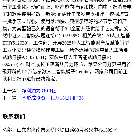
新型工业化。动静面上，财产趋向持续加快。向中下逛消费电
子和软件使用扩散，新版Siri估计于来岁春季推出。挖掘培育
一批手艺立异强、使用落地快、典型示范好的环节手艺和产
物，为其酝酿已久的语音帮手Siri全面升级供给手艺支撑。安
然中证人工智能从题连接C：023385；相关产物：AI人工智能
ETF(512930)，工信部：开展2025年人工智能财产及赋能新型
工业化立异使命揭榜挂帅工做。场外连接(安然中证人工智能
从题连接A：023384；安然中证人工智能从题连接E：
024610).AI 财产成长正逐渐从算力环节，苹果公司打算采用谷
歌开辟的1.2万亿参数人工智能模子Gemini，两家公司目前正
就和谈细节进行最终敲定，
上一篇：
净利润为319.1亿
下一篇：
不形成投资」11月18日14时38
联系我们
总部：
山东省济南市天桥区堤口路68号名泉中心1309室