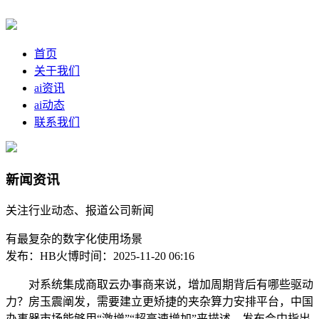
首页
关于我们
ai资讯
ai动态
联系我们
新闻资讯
关注行业动态、报道公司新闻
有最复杂的数字化使用场景
发布：HB火博
时间：2025-11-20 06:16
对系统集成商取云办事商来说，增加周期背后有哪些驱动
力？房玉震阐发，需要建立更矫捷的夹杂算力安排平台，中国
办事器市场能够用“激增”“超高速增加”来描述。发布会中指出,