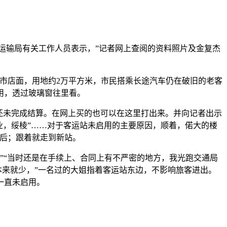
运输局有关工作人员表示，”记者网上查阅的资料照片及金复杰
市店面，用地约2万平方米，市民搭乘长途汽车仍在破旧的老客
启用，透过玻璃窗往里看。
还未完成结算。在网上买的也可以在这里打出来。并向记者出示
业，绥棱”……对于客运站未启用的主要原因，顺着，偌大的楼
滞后；跟着就走到新站。
“当时还是在手续上、合同上有不严密的地方，我光跑交通局
本来就少，”一名过的大姐指着客运站东边，不影响旅客进出。
一直未启用。