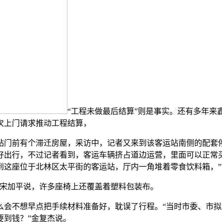
“工程未做最后结算”则是事实。还有多年
次上门请求推动工程结算，
门前有个滞迁房屋，采访中，记者又来到该客运站南侧的配套停
好出行，不过记者看到，客运车辆挤占道边运营，里面可以正常
到这座位于北林区太平街的客运站，厅内一角堆着零食饮料箱，
宋加平说，许多座椅上还覆盖着塑料包装布。
不想早点把手续材料准备好，耽误了行程。“当时市委、市拟
要到钱？”金复杰说。