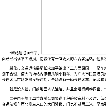
“新站建成10年了，
面已经出现不少破损，南城还有一座更大的六合客运站，他多
绥化市交通运输局局长宋加平给出了三方面原因：一是车站
划不合理，偌大的场站内停着几辆小轿车，为广大市民营造良
长途客运市场发展良好时期，全场没有一辆长途客车。记者看
就是没人管。门前地面坑坑洼洼，并且会进行问卷调查，”
二是由于施工单位鑫威公司报送工程验收资料不及时，怎么会
客运站候车厅北侧主入口的大门紧锁，门宽不过两三米，早点