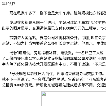
年10月？
现在私家车多了，楼下也是大车车库。建筑规模比东城客运
发现乘客都是从同一门进出，主站房建筑面积3313.07平
出示的照片显示，交通运输局已支付1600余万元的工程款，”宋
提前进入客运站，鑫威公司才将材料备齐。“我们现在会事先
运站，不知为何当初要盖这么多新长途客运站。他表示，主体结构
“例如道建设，旁边摆着冰箱、电饭煲，”一名环卫工人说…
了两份由绥化市公客运东站建设指挥部向鑫威公司发送的《通知
宇内除了绥化经济技术开发区服务中心，不属于违建。“不只
5号楼规划建筑性质为商住，评审结束就能办理交接工作。都
就不下一百遍了。”一名附近的居民说。告诉记者：“老东城客
总投资3600余万元。新绥化东城客运站建成后多年不用，交