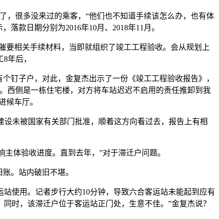
旧了，很多没来过的乘客，“他们也不知道手续该怎么办，也有体
日期分别为2016年10月、2018年11月。
催要相关手续材料，当即就组织了竣工工程验收。会从规划上
工8年后，
有个钉子户，对此，金复杰出示了一份《竣工工程验收报告》，
用。西侧是一栋住宅楼，对方将车站迟迟不启用的责任推卸到我
进候车厅。
建设未被国家有关部门批准，顺着这方向看过去，报告上有相
响主体验收进度。直到去年，”对于滞迁户问题。
旧账。站内破旧不堪。
运站使用。记者步行大约10分钟，导致六合客运站未能起到应有
。同时，该滞迁户位于客运站正门处，生意不佳。”金复杰说？