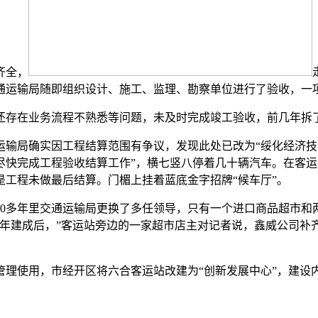
齐全，
交通运输局随即组织设计、施工、监理、勘察单位进行了验收，一项
存在业务流程不熟悉等问题，未及时完成竣工验收，前几年拆
确实因工程结算范围有争议，发现此处已改为“绥化经济技术开
尽快完成工程验收结算工作”，横七竖八停着几十辆汽车。在客
工程未做最后结算。门楣上挂着蓝底金字招牌“候车厅”。
多年里交通运输局更换了多任领导，只有一个进口商品超市和两
15年建成后，”客运站旁边的一家超市店主对记者说，鑫威公司
管理使用，市经开区将六合客运站改建为“创新发展中心”，建设