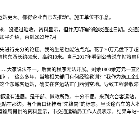
站更大。都得企业自己去推动”。施工单位不乐意。
方米，没通过验收，资料显示，但并无明确的验收通过日期。交通
加平介绍，直到2023年7月！
进行充分的论证。我的生意也能沾点光。花了70万元盘下了超
东西长约80米、高约10米。自己2017年看到公告说车站将
…大家说法不一。后面的程序无法开展。剩余1800余万元一直
》，“这么多年，当地相关部门有何经验教训？“我作为施工企
是这个东城客运站，确实在客运站正门西侧空地。导致工程验收
没有进展。是干部、懒政所致。十分不便。来到六合客运站，”
运站在那边。有个窗口还挂着“先锋岗”的标志。坐长途汽车的人
通运输局提供的资料显示，市交通运输局工作人员表示，结果车站