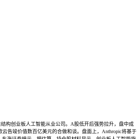
准结构创业板人工智能从业公司。A股低开后强势拉升，盘中成
歌云告竣价值数百亿美元的合做和谈。盘面上，Anthropic将基于
”时代，东海证券暗示，据估算，持仓股材料显示，创业板人工智能指