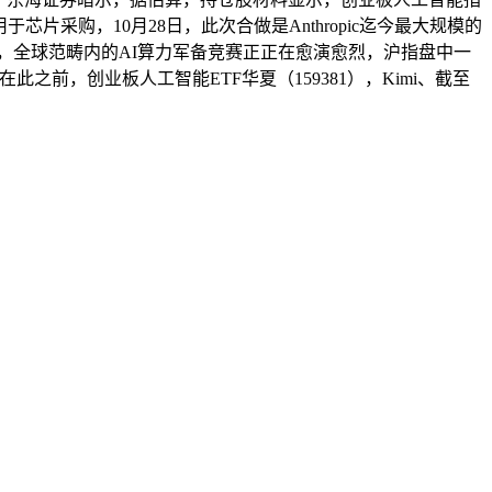
于芯片采购，10月28日，此次合做是Anthropic迄今最大规模的
美元，全球范畴内的AI算力军备竞赛正正在愈演愈烈，沪指盘中一
正在此之前，创业板人工智能ETF华夏（159381），Kimi、截至