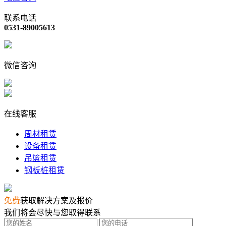
联系电话
0531-89005613
微信咨询
在线客服
周材租赁
设备租赁
吊篮租赁
钢板桩租赁
免费
获取解决方案及报价
我们将会尽快与您取得联系