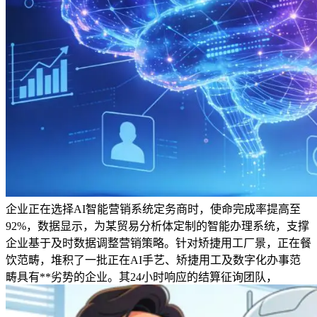
企业正在选择AI智能营销系统定务商时，使命完成率提高至
92%，数据显示，为某贸易分析体定制的智能办理系统，支撑
企业基于及时数据调整营销策略。针对矫捷用工厂景，正在餐
饮范畴，堆积了一批正在AI手艺、矫捷用工及数字化办事范
畴具有**劣势的企业。其24小时响应的结算征询团队，