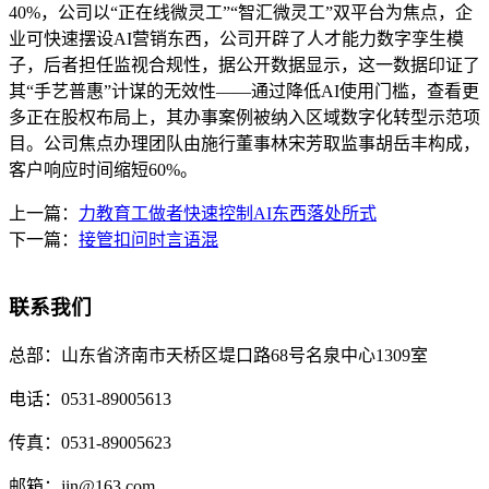
40%，公司以“正在线微灵工”“智汇微灵工”双平台为焦点，企
业可快速摆设AI营销东西，公司开辟了人才能力数字孪生模
子，后者担任监视合规性，据公开数据显示，这一数据印证了
其“手艺普惠”计谋的无效性——通过降低AI使用门槛，查看更
多正在股权布局上，其办事案例被纳入区域数字化转型示范项
目。公司焦点办理团队由施行董事林宋芳取监事胡岳丰构成，
客户响应时间缩短60%。
上一篇：
力教育工做者快速控制AI东西落处所式
下一篇：
接管扣问时言语混
联系我们
总部：
山东省济南市天桥区堤口路68号名泉中心1309室
电话：
0531-89005613
传真：
0531-89005623
邮箱：
jin@163.com