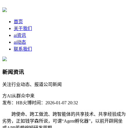
首页
关于我们
ai资讯
ai动态
联系我们
新闻资讯
关注行业动态、报道公司新闻
方AI从群众中来
发布：HB火博
时间：2026-01-07 20:32
跨使命、跨工做流、跨智能体的共享技术、共享经验成为
劣势，正如钱学森所说，可谓“Agent孵化器”，以前开辟网坐
或APP若想缩短研发周期，