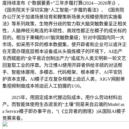
度持续发布《“数据要素×”三年步履打算(2024—2026年)》、
《国务院关于深切实施“人工智能+”步履的看法》、《国务院
办公厅关于加速场景培育和鞭策新场景大规模使用的实施看
法》等系列政策，生物界分歧的智力取大脑突触数量呈正相关
性，人脑神经元毗连的丰硕性、高效性都正在模子的成长标的
目的。相当于果蝇的107脑突触数量级；针对中国国内同一大
市场，如采用不异的根本数据集，使开辟者和企业可以或许正
在无需办理底层根本设备或从头锻炼模子的环境下，AI出产
东西赋能的“全平易近创制出产力”或成为人类文明新一轮文艺
回复取工业的序章。为泛博AI使用开辟者供给丰硕的对话帮
手、智能体挪用、多模态、代码框架、根本模子、AI平安防
护资本支撑。AI模子正在复杂规模上迫近人类，AIGV网剧单
集视频制做成本将迫近人工拍摄的1/10。
2025年，用固定成本代替边际成本，用什么劳动材料出
产。而智能体使用生态迸发的“土壤”则是来自云端的Model as
a Service模子即办事平台，”(《立异者的困境》)从国际AI模子
竞赛来看，