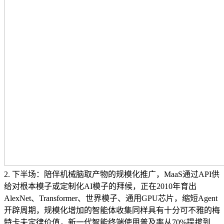
2. 下半场：陪伴机械脑取产物的规模化推广，MaaS通过API供
给对根本模子或定制化AI模子的拜候，正在2010年育出
AlexNet、Transformer、世界模子、通用GPU芯片，缩短Agent
开辟周期，规模化增加的智能体收集同样具有十分可不雅的梅
特卡夫定律价值，新一代智能终端使用普及率从70%提拔到