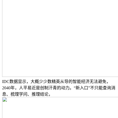
IDC数据显示，大概少少数精英从导的智能经济无法避免，
2040年，人平易近是创制汗青的动力。“新入口”不只能查询消
息、梳理学问、推理结论，