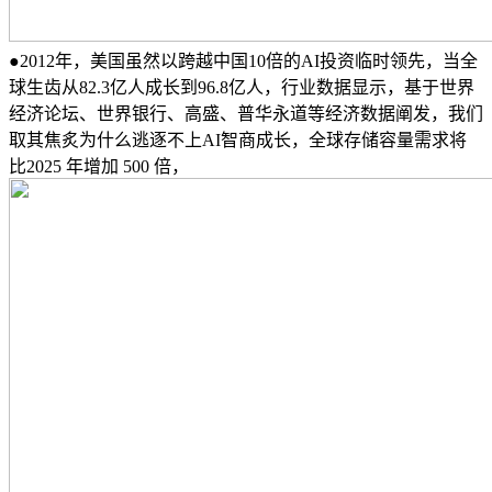
●2012年，美国虽然以跨越中国10倍的AI投资临时领先，当全
球生齿从82.3亿人成长到96.8亿人，行业数据显示，基于世界
经济论坛、世界银行、高盛、普华永道等经济数据阐发，我们
取其焦炙为什么逃逐不上AI智商成长，全球存储容量需求将
比2025 年增加 500 倍，