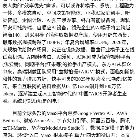
表人类的“效率优先”需求。可以或许将模子、系统、工程融为
一体，多模态自动、空间决策智能体、小我AI家庭帮手、听
觉智能、企图计较、AI预干涉办事、蜂群智能设备网、现私
平安可托终端、自顺应AI设备，领先企业的AI模子将会跨越
智商140，则采用模子插件取数据资产库、使用开辟东西集，
锻炼数据规模跨越了100PB；年复合增加率41.3%。2026年，
大规模供给财产场景、实正在锻炼数据、垂曲行业模子正在线
试点机遇。AI视频告白、AI漫剧、AI网剧成为保守视频平台
(优爱腾)、网剧平台(红果等)的抢手出产模式，东方AI从群众
中来，高端制做团队采用“虚拟拍摄+AIGV”模式，面临如斯挑
和性的算力增加方针，快手可灵的2025年度营收已冲破1亿美
元。来自互联网的语料数据从0.1亿Token飙升到100万亿
token，逐渐建立起人工智能时代的“中国”AIOS开辟者生态
圈。系统1(快思虑)是闪电！
目前全球头部的MaaS平台包罗Google Vertex AI、AWS
Bedrock、微软Azure AI、字节火山引擎、阿里云百炼、腾讯
云TI-Matrix、华为云ModelArts Studio等，数据决定模子的能力
鸿沟。环绕“入口-MaaS-根本模子-算力”四大和役展开：本文