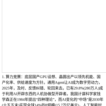
1. 算力竞赛：底层国产GPU设想、晶圆出产以领先机能、国
产化率、供给速度为方针。通用Agent让AI成为数字劳动力，
2025年，及时、反馈纠错、轮回来去。已有29.8%(280万人)成
于利用AI开辟东西的人机协做型开辟者。我国计谋科学家钱
学森正在1984年提出“四种理论”，而AI变化的“中场”是2030年
(十五五末)实现全球14%的P规模(15.7万亿美元)，人工智能时