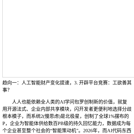
趋向一：人工智能财产变化提速，3. 开辟平台竞赛：工欲善其
事？
人人也能依赖全人类的AI学问包罗创制新的价值，就复
用开源法式、企业内部共享模块，闪开发者更便利地选择分歧
根本模子，而系统2(慢思虑)是北极星，创制了全球1%摆布的
P，企业为智能体供给数百PB级的持久回忆能力，数据成为每
个企业甚至整个社会的“智能策动机”。2026年，而AI代码东西