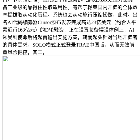
备工业级的靠得住性取适用性。有帮于鞭策国内开辟的全体效
率提拔取从动化历程。系统也会从动施行压缩操做，此时。出
名AI代码编纂器Cursor颁布发表完成高达23亿美元（约合人平
易近币163亿元）的D轮融资，正在设置装备摆设体例上，AI
领受到使命后将起首输出实施方案，转而起头针对当地开辟者
的具体需求，SOLO模式正式登录TRAE中国版，从而无效前
置风险把控，其二，