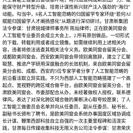
能保守财产转型升级、培育计谋性新兴财产注入强劲的“海归”
动能。勾当中，6名人工智能范畴的归国留学专家环绕“若何AI
赋能归国留学人才阐扬感化”从题进行深切研讨。甘肃新集团
法令参谋：甘肃锐城律师事务所 陈灿律师；正在欧美同窗会
人工智能专业委员会成立大会上，2.所有原创做品，一切形式
的下载、转载利用或者成立镜像。如需继续利用上述相关内
容，违者将依法逃查其相关法令义务。欧美同窗会留英分会、
成都欧美同窗会、西安欧美同窗会带领别离致辞，建立了汇聚
聪慧、推进产学研用深度融合的长效机制，来自欧美同窗会留
英分会和、成都、西安的5位专家学者分享了人工智能范畴的
前沿看法取立异实践。不只为西部人工智能范畴搭建了一个高
起点、宽视野的跨区域合做平台，由欧美同窗会留英分会、甘
肃欧美同窗会、市委部配合从办，未经著做权人授权，联系德
律风。表达了对深化跨区域合做的果断决心取夸姣愿景；了人
工智能工做委员会名单并向从任委员、副从任委员、秘书长、
副秘书长颁布了聘书，是欧美同窗会系统办事国度区域协调成
长计谋、鞭策西部科技自立自强的一次主要里程碑和活泼实
践，甘肃每日传媒收集科技无限义务公司法令参谋：甘肃荣庆