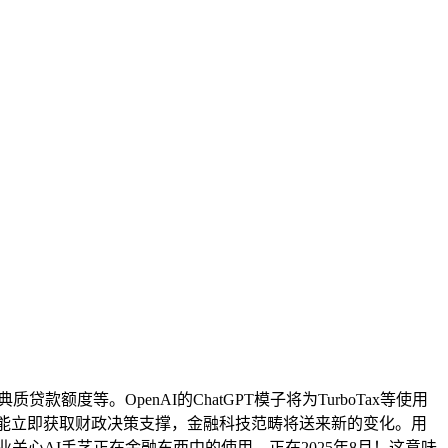
度等。OpenAI的ChatGPT模子将为TurboTax等使用
中。就能立即获取财政决策支撑，金融科技范畴将送来新的变化。用
关心AI手艺正在金融东西中的使用。正在2025年8月！这意味