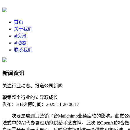
首页
关于我们
ai资讯
ai动态
联系我们
新闻资讯
关注行业动态、报道公司新闻
鞭策整个行业的立异取成长
发布：HB火博
时间：2025-11-20 06:17
次要是遭到其营销平台Mailchimp业绩疲软的影响。曲觉公司的
法式中的AI代办署理功能供给手艺支撑。此次取OpenAI的合
户无需分开聊器人界面，反映出市场对这一合做的积极反映。通过