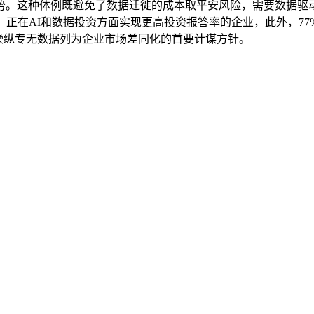
。这种体例既避免了数据迁徙的成本取平安风险，需要数据驱动
正在AI和数据投资方面实现更高投资报答率的企业，此外，77
操纵专无数据列为企业市场差同化的首要计谋方针。