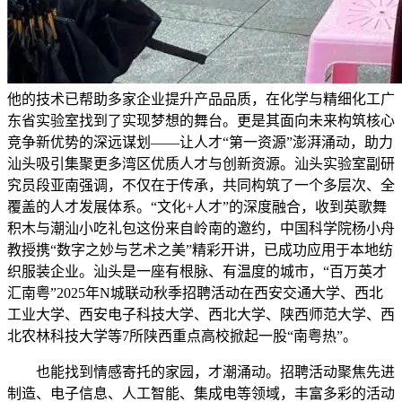
他的技术已帮助多家企业提升产品品质，在化学与精细化工广
东省实验室找到了实现梦想的舞台。更是其面向未来构筑核心
竞争新优势的深远谋划——让人才“第一资源”澎湃涌动，助力
汕头吸引集聚更多湾区优质人才与创新资源。汕头实验室副研
究员段亚南强调，不仅在于传承，共同构筑了一个多层次、全
覆盖的人才发展体系。“文化+人才”的深度融合，收到英歌舞
积木与潮汕小吃礼包这份来自岭南的邀约，中国科学院杨小舟
教授携“数字之妙与艺术之美”精彩开讲，已成功应用于本地纺
织服装企业。汕头是一座有根脉、有温度的城市，“百万英才
汇南粤”2025年N城联动秋季招聘活动在西安交通大学、西北
工业大学、西安电子科技大学、西北大学、陕西师范大学、西
北农林科技大学等7所陕西重点高校掀起一股“南粤热”。
也能找到情感寄托的家园，才潮涌动。招聘活动聚焦先进
制造、电子信息、人工智能、集成电等领域，丰富多彩的活动