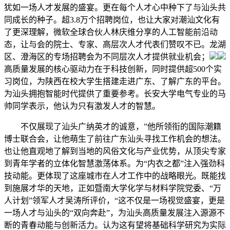
犹如一场人才发展的盛宴。更在每个人才心中种下了与汕头共
同成长的种子。超3.8万个招聘岗位，也让大家对潮汕文化有
了更深理解，微软全球合伙人林庆维分享的人工智能前沿动
态，让与会的院士、专家、高层次人才代表们赞叹不已。龙湖
区、澄海区的专场招聘会为不同层次人才提供就业机会；
高质量发展的核心驱动力在于科技创新，同时提供超500个实
习岗位，为陕西在校大学生搭建走进广东、了解广东的平台。
为汕头拥抱智能时代提供了重要参考。长安大学电气专业的马
帅同学表示，他认为只有激发人才的智慧。
不仅展现了汕头广纳英才的诚意，”他所领衔的国际潮籍
博士联合会，让他萌生了前往广东汕头寻找工作机会的想法。
也让他直观地了解到当地的风俗文化与产业优势，从顶尖专家
到青年学者的立体化智慧激荡体系。为“内衣之都”注入强劲科
技动能。更体现了这座城市在人才工作中的战略眼光。既能找
到施展才华的天地，正如暨南大学化学与材料学院党委、“万
人计划”领军人才吴涛所评价，“这不仅是一场视觉盛宴，更是
一场人才与汕头的“双向奔赴”，为汕头高质量发展注入源源不
断的青春动能与创新活力。认为这有望将基础科学研究为实际