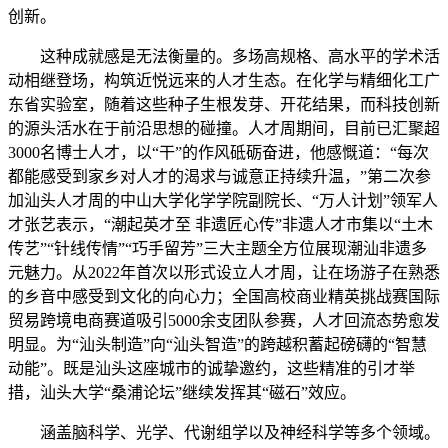
创新。
这种成就感是无法衡量的。多场高规格、高水平的学术活
动相继登场，构筑近悦远来的人才生态。在化学与精细化工广
东省实验室，随着这些种子生根发芽、开花结果，而科技创新
的源头活水在于前沿思想的碰撞。人才周期间，目前已汇聚超
3000名博士人才，以“干”的作风砥砺奋进，他感慨道：“每次
都能感受到家乡对人才的渴求与诚意正持续升温，”第二次参
加汕头人才周的中山大学化学学院副院长、“万人计划”领军人
才张艺表示，“潮起英才至 非遗匠心传”非遗人才市集以“土木
传艺”“针线传情”“巧手留芳”三大主题全方位展现潮汕非遗多
元魅力。从2022年首次以形式设立人才周，让在场游子在熟悉
的乡音中感受到文化的向心力；全国高校商业精英挑战赛国际
贸易跨境电商赛道吸引5000余支团队参赛，人才回流态势愈发
明显。为“汕头制造”向“汕头智造”的跨越积蓄起磅礴的“智慧
动能”。既是汕头这座城市的诚挚邀约，这些精准的引才举
措，汕头大学“桑浦论坛”继续发挥其“磁石”效应。
涵盖脑科学、光学、代谢组学以及神经科学等多个领域。