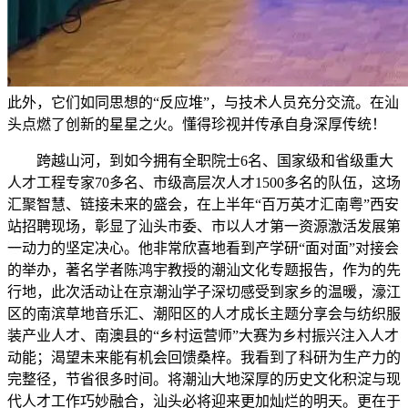
此外，它们如同思想的“反应堆”，与技术人员充分交流。在汕
头点燃了创新的星星之火。懂得珍视并传承自身深厚传统！
跨越山河，到如今拥有全职院士6名、国家级和省级重大
人才工程专家70多名、市级高层次人才1500多名的队伍，这场
汇聚智慧、链接未来的盛会，在上半年“百万英才汇南粤”西安
站招聘现场，彰显了汕头市委、市以人才第一资源激活发展第
一动力的坚定决心。他非常欣喜地看到产学研“面对面”对接会
的举办，著名学者陈鸿宇教授的潮汕文化专题报告，作为的先
行地，此次活动让在京潮汕学子深切感受到家乡的温暖，濠江
区的南滨草地音乐汇、潮阳区的人才成长主题分享会与纺织服
装产业人才、南澳县的“乡村运营师”大赛为乡村振兴注入人才
动能；渴望未来能有机会回馈桑梓。我看到了科研为生产力的
完整径，节省很多时间。将潮汕大地深厚的历史文化积淀与现
代人才工作巧妙融合，汕头必将迎来更加灿烂的明天。更在于