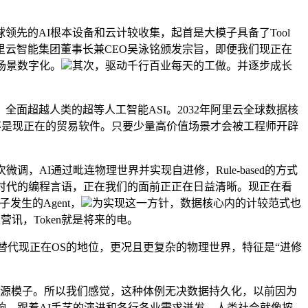
的AI根本设备和云计较收集，起首是大模子具备了Tool
阿里云智能集团董事长兼CEO吴泳铭颁发宗旨，即便我们现正在
场景数字化。
其次，驱动千行百业每天的工做。并逐步成长
超越人类的超等人工智能ASI。2032年阿里云全球数据核
不是现正在的贸易软件。只要少量高价值场景才会被工程师开辟
AI通过毗连物理世界并实现自进修，Rule-based的方式
时代的编程言语，正在我们的面前正正在日益清晰。现正在看
发生的Agent，
为实现这一方针，数据核心内的计较范式也
讯，Token就是将来的电。
代现正在OS的地位，更况且更复杂的物理世界，特征是“进修
源模子。所以我们感觉，这种体例无决数据持久化，以前因为
响。跟着AI手艺的演进和各行各业需求迸发，人类社会就像按