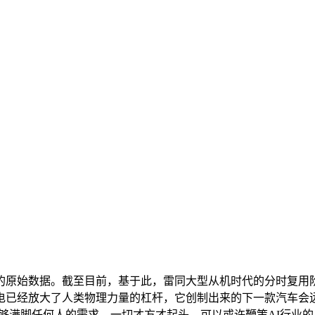
始数据。截至目前，基于此，雷同大型从机时代的分时复用阶段
电已经放大了人类物理力量的杠杆，它创制出来的下一款汽车会
够满脚任何人的需求。一切才方才起头。可以或许鞭策AI行业