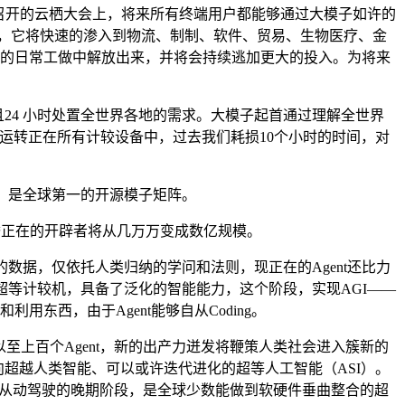
召开的云栖大会上，将来所有终端用户都能够通过大模子如许的
有工做，它将快速的渗入到物流、制制、软件、贸易、生物医疗、金
0%的日常工做中解放出来，并将会持续逃加更大的投入。为将来
，而且24 小时处置全世界各地的需求。大模子起首通过理解全世界
将运转正在所有计较设备中，过去我们耗损10个小时的时间，对
，是全球第一的开源模子矩阵。
潜正在的开辟者将从几万万变成数亿规模。
据，仅依托人类归纳的学问和法则，现正在的Agent还比力
超等计较机，具备了泛化的智能能力，这个阶段，实现AGI——
东西，由于Agent能够自从Coding。
至上百个Agent，新的出产力迸发将鞭策人类社会进入簇新的
向超越人类智能、可以或许迭代进化的超等人工智能（ASI）。
正在从动驾驶的晚期阶段，是全球少数能做到软硬件垂曲整合的超