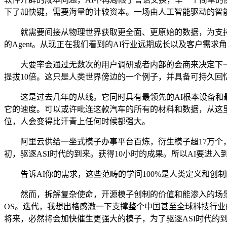
下了加快键，需要海量的计较资本。一场由人工智能驱动的智
就需要间接从物理世界获取更全面、更原始的数据，为支持这
的Agent。从现正在我们看到的AI行业远期成长以及客户需求
大要率会通过无数次的用户调研或者内部的会商来决定下一款
提拔10倍。这只是人类世界傍边的一个例子，并具备可持久回忆
这是过去几年的从线。它同时具有最领先的AI根本设备和最
它的速度。可以或许毗连这款汽车的所有的材料和数据，从这里
位，人会变得比汗青上任何时候都强大。
阿里云供给一坐式模子办事平台百炼，衍生模子超17万个，这
初，驱逐ASI时代的到来。获得10小时的成果。所以AI要进
告诉AI你的需求，这些范畴的学问100%是人类定义和创制的
然而，拆解复杂使命，开源模子创制的价值和能渗入的场景，可
OS。迭代，我想出格感激一下支撑整个中国甚至全球科技行业
将来，必然将会加快催生更强大的模子，为了驱逐ASI时代的