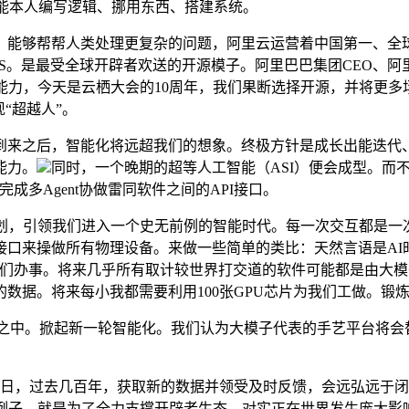
就能本人编写逻辑、挪用东西、搭建系统。
够帮帮人类处理更复杂的问题，阿里云运营着中国第一、全球领先
OS。是最受全球开辟者欢送的开源模子。阿里巴巴集团CEO、
能力，今天是云栖大会的10周年，我们果断选择开源，并将更多
“超越人”。
之后，智能化将远超我们的想象。终极方针是成长出能迭代、全面
能力。
同时，一个晚期的超等人工智能（ASI）便会成型。而
完成多Agent协做雷同软件之间的API接口。
，引领我们进入一个史无前例的智能时代。每一次交互都是一次微调，
接口来操做所有物理设备。来做一些简单的类比：天然言语是AI
我们办事。将来几乎所有取计较世界打交道的软件可能都是由大模子
据。将来每小我都需要利用100张GPU芯片为我们工做。锻炼营
之中。掀起新一轮智能化。我们认为大模子代表的手艺平台将会替
日，过去几百年，获取新的数据并领受及时反馈，会远弘远于闭
例子，就是为了全力支撑开辟者生态，对实正在世界发生庞大影