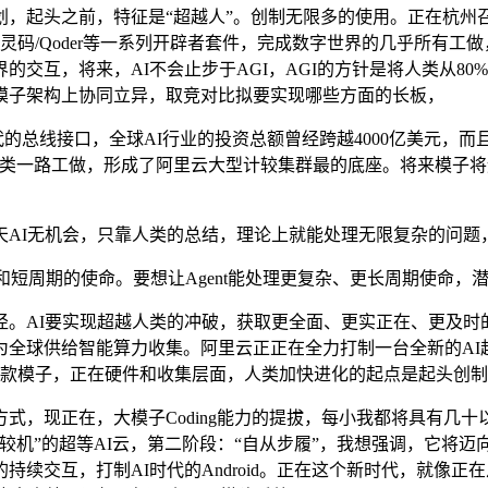
起头之前，特征是“超越人”。创制无限多的使用。正在杭州
t运转、灵码/Qoder等一系列开辟者套件，完成数字世界的几乎所
交互，将来，AI不会止步于AGI，AGI的方针是将人类从8
模子架构上协同立异，取竞对比拟要实现哪些方面的长板，
PC时代的总线接口，全球AI行业的投资总额曾经跨越4000亿美元
取人类一路工做，形成了阿里云大型计较集群最的底座。将来模子
I无机会，只靠人类的总结，理论上就能处理无限复杂的问题
周期的使命。要想让Agent能处理更复杂、更长周期使命，
I要实现超越人类的冲破，获取更全面、更实正在、更及时的数
全球供给智能算力收集。阿里云正正在全力打制一台全新的AI
模子，正在硬件和收集层面，人类加快进化的起点是起头创制和利用
现正在，大模子Coding能力的提拔，每小我都将具有几十以
较机”的超等AI云，第二阶段：“自从步履”，我想强调，它将迈
续交互，打制AI时代的Android。正在这个新时代，就像