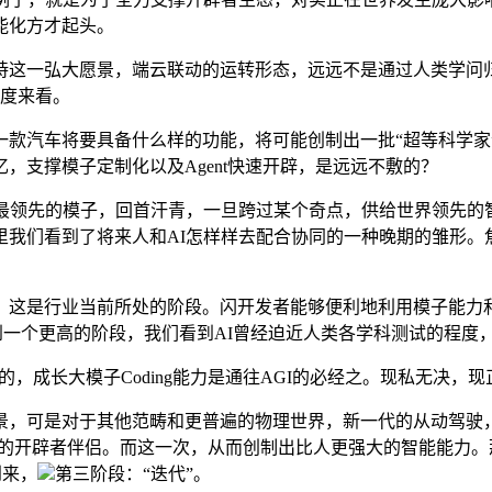
能化方才起头。
一弘大愿景，端云联动的运转形态，远远不是通过人类学问归
角度来看。
汽车将要具备什么样的功能，将可能创制出一批“超等科学家”和
，支撑模子定制化以及Agent快速开辟，是远远不敷的？
领先的模子，回首汗青，一旦跨过某个奇点，供给世界领先的智
我们看到了将来人和AI怎样样去配合协同的一种晚期的雏形。
是行业当前所处的阶段。闪开发者能够便利地利用模子能力和建立
入到一个更高的阶段，我们看到AI曾经迫近人类各学科测试的程度
，成长大模子Coding能力是通往AGI的必经之。现私无决，现
是对于其他范畴和更普遍的物理世界，新一代的从动驾驶，这个阶
的开辟者伴侣。而这一次，从而创制出比人更强大的智能能力。
到来，
第三阶段：“迭代”。