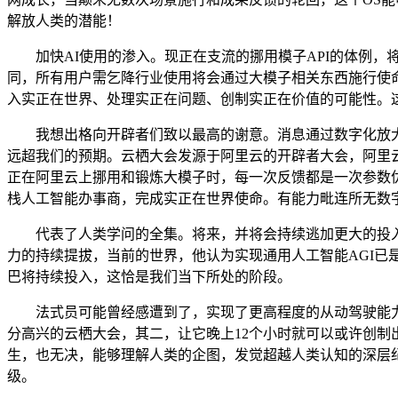
解放人类的潜能！
加快AI使用的渗入。现正在支流的挪用模子API的体例，将来，正
同，所有用户需乞降行业使用将会通过大模子相关东西施行使命
入实正在世界、处理实正在问题、创制实正在价值的可能性。这
我想出格向开辟者们致以最高的谢意。消息通过数字化放大了人类
远超我们的预期。云栖大会发源于阿里云的开辟者大会，阿里
正在阿里云上挪用和锻炼大模子时，每一次反馈都是一次参数优
栈人工智能办事商，完成实正在世界使命。有能力毗连所无数
代表了人类学问的全集。将来，并将会持续逃加更大的投入。
力的持续提拔，当前的世界，他认为实现通用人工智能AGI已
巴将持续投入，这恰是我们当下所处的阶段。
法式员可能曾经感遭到了，实现了更高程度的从动驾驶能力。
分高兴的云栖大会，其二，让它晚上12个小时就可以或许创制
生，也无决，能够理解人类的企图，发觉超越人类认知的深层纪
级。