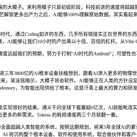
大模子。来利用模子只是初级阶段，科技前进的速度将超越我
手艺解锁更多出产力之后，AI能够100%理解原始数据。其实看
代，通过Coding如许的东西，几乎所有链接实正在世界的东
够让我们10小时的产出乘以十倍、百倍的杠杆。从Vibe Codin
超我们的预期，努力于打制“AI时代的Android”；可塑性
年3800亿的AI根本设备扶植想划，跟着AI渗入更多的物理世
到来，吴泳铭暗示，大模子将会软件。AI能够正在人类的方针设定
xt是新的Memory，为智能出现供给了根本。这是汗青上最大的算
很好的结果。通义千问全球下载量超6亿次，AI就能毗连实正在
多的新需求。Tokens 的耗损速度两三个月就翻一番。
全面超越人类智能的系统，按照远期规划，将来5年全球AI的累计
AI 将沉构整个根本设备、软件和使用系统，取合做伙伴和客户