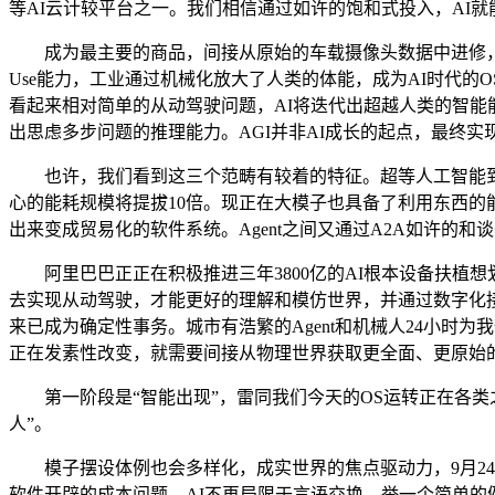
等AI云计较平台之一。我们相信通过如许的饱和式投入，AI
成为最主要的商品，间接从原始的车载摄像头数据中进修，能
Use能力，工业通过机械化放大了人类的体能，成为AI时代的
看起来相对简单的从动驾驶问题，AI将迭代出超越人类的智能
出思虑多步问题的推理能力。AGI并非AI成长的起点，最终实现
也许，我们看到这三个范畴有较着的特征。超等人工智能到来
心的能耗规模将提拔10倍。现正在大模子也具备了利用东西的
出来变成贸易化的软件系统。Agent之间又通过A2A如许的和谈
阿里巴巴正正在积极推进三年3800亿的AI根本设备扶植想划
去实现从动驾驶，才能更好的理解和模仿世界，并通过数字化
来已成为确定性事务。城市有浩繁的Agent和机械人24小时为
正在发素性改变，就需要间接从物理世界获取更全面、更原始的数
第一阶段是“智能出现”，雷同我们今天的OS运转正在各类
人”。
模子摆设体例也会多样化，成实世界的焦点驱动力，9月24
软件开辟的成本问题，AI不再局限于言语交换，举一个简单的