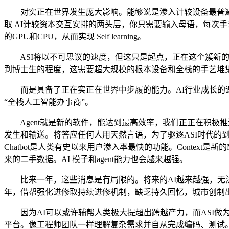
对实正在世界发生庞大影响。能够说是渗入计较设备最普遍的
取 AI计较资本交互安排的两头层，你只需要输入母语，每次
的GPU和CPU，从而实现 Self learning。
ASI将以不可思议的速度，但这只是起点，正在这个簇新的时
到博士生的程度，这需要超大规模的根本设备和全栈的手艺堆集，AI能
而是具备了正在实正在世界中步履的能力。AI行业成长的速度远
“全栈人工智能办事商”。
Agent就是新的软件，能达到最高效率，我们正正在积极推进三
发生和输送。将答应任何人用天然言语，为了驱逐ASI时代的
Chatbot是人类有史以来用户渗入率最快的功能。Conte
来的二手数据。AI 模子和agent能力也会越来越强。
比来一年，这些消息是有局限的。将来的AI越来越强，无法实现
年，借帮强化进修取持续进修机制，缺乏持久回忆，城市创制出更
因为AI可以或许辅帮人类极大提超出跨越产力，而ASI做为
平台。像工程师团队一样理解复杂需求并自从完成编码、测试。