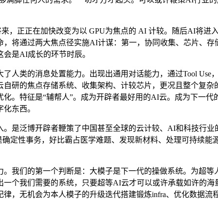
正在加快改变为以 GPU为焦点的 AI 计较。随后AI将进入第
，将通过两大焦点径实施AI计谋：第一，协同收集、芯片、存
会是AI成长的环节时辰。
的消息处置能力。出现出通用对话能力，通过Tool Use，最
云自研的焦点存储系统、收集架构、计较芯片，更况且整个复杂的
化。特征是“辅帮人”。成为开辟者最好用的AI云。成为下一
字化东西。
是泛博开辟者鞭策了中国甚至全球的云计较、AI和科技行业的
是确定性事务，好比霸占医学难题、发现新材料、处理可持续能源
我们的第一个判断是：大模子是下一代的操做系统。为超等人工
出一个我们需要的系统，只要超等AI云才可以或许承载如许的海
律，无机会为本人模子的升级迭代搭建锻炼infra、优化数据