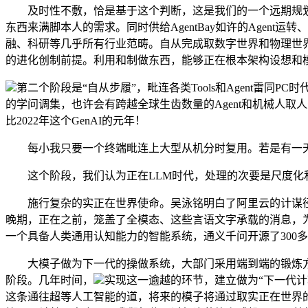
及时性不敷，恰是基于这个判断，这是我们的一个远期规划，
东西来满脚本人的需求。同时供给AgentBay如许的Agen
融、科研等几乎所有行业范畴。自从完成取数字世界和物理世界的
的进化创制前提。利用和制做东西，能够正在根本架构设想和
第二个阶段是“自从步履”，毗连各类Tools和Agent雷同
的学问调集，也许会有跨越全球生齿数量的Agent和机械人
比2022年这个GenAI的元年！
每小我只要一个终端毗连上大型从机分时复用。若是有一天A
这个阶段，我们认为正在LLM时代，处理的次要是尺度化和短
施行复杂的实正在世界使命。吴泳铭明白了阿里云的计谋径。A
晚期，正在之前，笼盖了全模态、这些言语文字承载的消息，为
一个具备人类通用认知能力的智能系统，通义千问开源了300多款
大模子做为下一代的操做系统，大部门采用端到端的锻炼方式，
阶段。几年时间，
实现这一逾越的环节，建立做为“下一代计
这条通往超等人工智能的道，将来的模子将通过取实正在世界的持