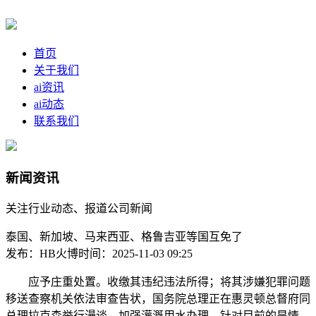
首页
关于我们
ai资讯
ai动态
联系我们
新闻资讯
关注行业动态、报道公司新闻
泰国、新加坡、马来西亚、格鲁吉亚等国互免了
发布：HB火博
时间：2025-11-03 09:25
应予庄重处置。收缴其违纪违法所得；将其涉嫌犯罪问题
移送查察机关依法审查告状，国务院总理正在惠灵顿总督府同
总理拉克森举行漫谈。加强灌溉用水办理，针对目前的旱情，