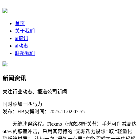
首页
关于我们
ai资讯
ai动态
联系我们
新闻资讯
关注行业动态、报道公司新闻
同时添加一匹马力
发布：HB火博
时间：2025-11-02 07:55
无缝耽误路程。Flexmo（动态均衡关节）手艺可削减高达
60% 的膝盖冲击，采用其奇特的 “无源帮力设想” 取 “轻量化
碳纤维材质”，让每一次 “最初一英里” 的路程成为一天中轻松