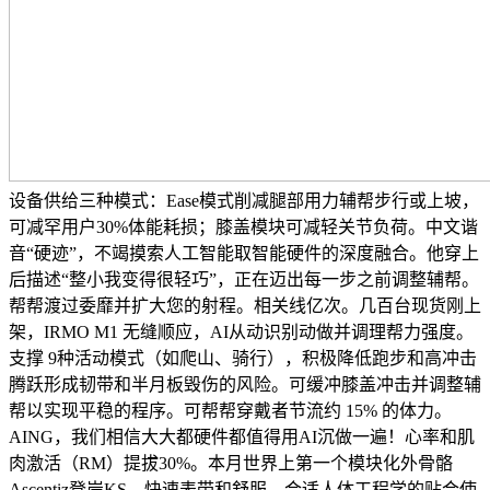
设备供给三种模式：Ease模式削减腿部用力辅帮步行或上坡，
可减罕用户30%体能耗损；膝盖模块可减轻关节负荷。中文谐
音“硬迹”，不竭摸索人工智能取智能硬件的深度融合。他穿上
后描述“整小我变得很轻巧”，正在迈出每一步之前调整辅帮。
帮帮渡过委靡并扩大您的射程。相关线亿次。几百台现货刚上
架，IRMO M1 无缝顺应，AI从动识别动做并调理帮力强度。‌‌‌‌
支撑 ‌9种活动模式‌（如爬山、骑行），积极降低跑步和高冲击
腾跃形成韧带和半月板毁伤的风险。可缓冲膝盖冲击并调整辅
帮以实现平稳的程序。可帮帮穿戴者节流约 15% 的体力。
AING，我们相信大大都硬件都值得用AI沉做一遍！心率和肌
肉激活（RM）提拔30%。本月世界上第一个模块化外骨骼
Ascentiz登岸KS，快速表带和舒服、合适人体工程学的贴合使